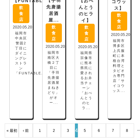
【手羽
【FUNTABLE】
【おべ
コウッ
先唐揚
んとう
飲
ス】
居酒
食
のヒラ
飲
店
屋...
イ】
食
店
飲
2020.05.20
飲
食
食
福岡市
2020.05.20
中央区
店
店
福岡市
警固2
博多区
2020.05.20
2020.05.20
丁目に
上呉服
福岡市
福岡県
ダイニ
町に本
南区大
宗像市
ングレ
格台湾
橋２丁
に熊本
ストラ
料理と
目に
県民に
ン
タピオ
「手羽
愛され
「FUNTABLE...
カ専門
先唐揚
るお弁
店「サ
居酒屋
当チェ
イコウ
まねき
ーン
ッス...
どり」
「おべ
がオ
んとう
ー...
のヒ
ラ...
..
4
« 最初
‹ 前
1
2
3
5
6
7
8