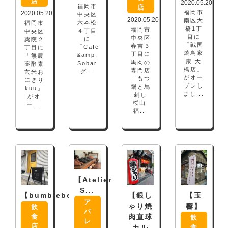
店
2020.05.20
福岡市
店
福岡市
2020.05.20
中央区
2020.05.20
南区大
六本松
福岡市
橋1丁
福岡市
４丁目
中央区
目に
中央区
に
薬院２
「戦国
春吉３
「Cafe
丁目に
焼鳥家
丁目に
&amp;
「無農
康 大
馬肉の
Sobar
薬酵素
橋店」
専門店
グ...
玄米お
がオー
「もつ
にぎり
プンし
鍋と馬
kuu」
まし...
刺し
がオ
桜山
ー...
福...
【Atelier
S...
【銀し
【玉
【bumblebee】
ア
ゃり焼
響】
飲
パ
肉直球
食
飲
レ
店
カル
食