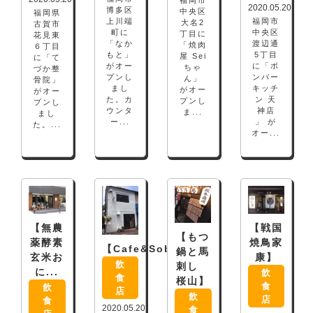
2020.05.20
博多区
中央区
福岡県
上川端
福岡市
大名2
古賀市
町に
中央区
丁目に
花見東
「なか
渡辺通
「焼肉
６丁目
もと」
5丁目
屋 Sei
に「て
がオー
に「ボ
ちゃ
づか整
プンし
ンバー
ん」
骨院」
まし
キッチ
がオー
がオー
た。カ
ン 天
プンし
プンし
ウンタ
神店
ま...
まし
ー...
」 が
た。...
オー...
【無農
【戦国
【もつ
薬酵素
焼鳥家
【Cafe&Soba...
鍋と馬
玄米お
康】
飲
刺し
に...
飲
食
桜山】
食
飲
店
飲
店
食
2020.05.20
食