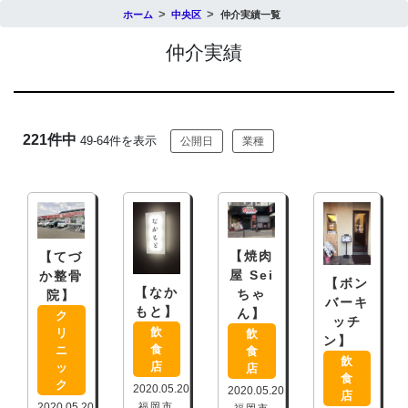
ホーム
中央区
仲介実績一覧
仲介実績
221件中
49-64件を表示
公開日
業種
【焼肉
【てづ
屋 Sei
か整骨
【ボン
【なか
ちゃ
院】
バーキ
もと】
ん】
ク
ッチ
飲
リ
飲
ン】
食
ニ
食
飲
店
ッ
店
食
ク
2020.05.20
2020.05.20
店
2020.05.20
福岡市
福岡市