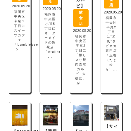
ル
店
ビ】
2020.05.20
2020.05.20
福岡市
飲
2020.05.20
福岡市
中央区
食
福岡市
中央区
今泉１
中央区
店
小笹5
丁目に
平尾2
丁目に
2020.05.20
スイー
丁目
オーダ
ツカフ
福岡市
に“和
ーメイ
ェ
中央区
風”タ
ドの製
「bumblebee（バ
平尾2
ピオカ
靴店
ン...
丁目に
専門店
「Atelier
「銀し
「玉響
...
ゃり焼
（たま
肉直球
ゆ
カル
ら）...
ビ 大
橋店」
が...
【サイ