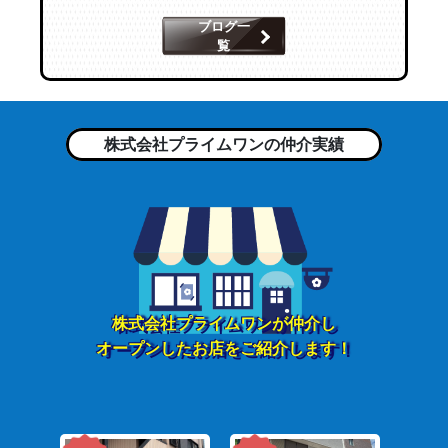
プライムワン
2023.01.10
ブログ一
覧
中央区渡辺通り5丁目【串と豆皿
とらみ】
プライムワン
2022.12.09
株式会社プライムワンの仲介実績
博多区上呉服町【いちむじん 2号
店】
プライムワン
2022.11.21
西区姪の浜4丁目【や台ずし 姪浜
駅...
プライムワン
2022.11.16
株式会社プライムワンが仲介し
福岡市博多区下川端町
【TOYOUR...
オープンしたお店をご紹介します！