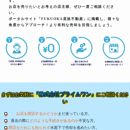
す。
お店を売りたいとお考えの店主様、ぜひ一度ご相談くださ
い。
ポータルサイト「FUKUOKA居抜不動産」に掲載し、様々な
角度からアプローチ！より有利な売却を目指しましょう。
『株式会社プライムワン』
まずはお気軽に
にご相談くださ
い
お店を閉店するかどうか
まだ迷っている方。
退去の際に
どのような手続きがあるのか
不安な方。
閉店をだれにも知られず
水面下で売却を進めたい方。