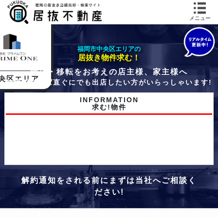
メニュー
福岡市中央区エリアの
居抜き物件求む！
閉店・移転をお考えの店主様、家主様へ
央区
エリア
物件があれば直ぐにでも出店したい方がいらっしゃいます!
INFORMATION
求む!物件
解約通知をされる前にまずは当社へご相談く
ださい!