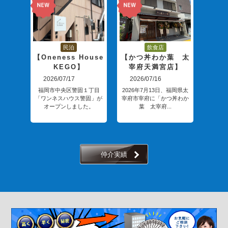
民泊
飲食店
美
【Oneness House
【かつ丼わか葉 太
KEGO】
宰府天満宮店】
ma
2026/07/17
2026/07/16
202
福岡市中央区警固１丁目
2026年7月13日、福岡県太
「ワンネスハウス警固」が
宰府市宰府に「かつ丼わか
2026
オープンしました。
葉 太宰府...
和白
仲介実績