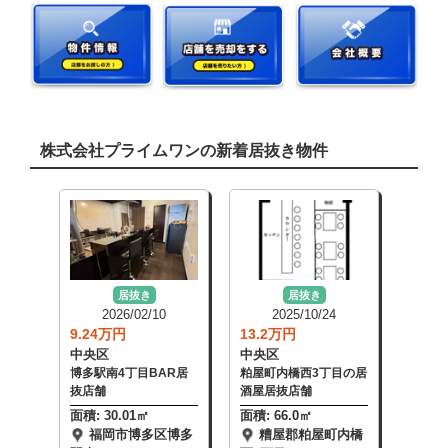
株式会社プライムワンの新着居抜き物件
居抜き
居抜き
2026/02/10
2025/10/24
9.24万円
13.2万円
11.9
中央区
中央区
中央
博多駅南4丁目BAR居
粕屋町内橋西3丁目の居
平尾3
抜店舗
酒屋居抜店舗
抜店舗
面積: 30.01㎡
面積: 66.0㎡
面積: 
福岡市博多区博多
糟屋郡粕屋町内橋
福