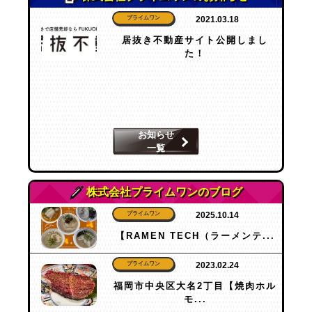
プライムワン
2021.03.18
居抜き不動産サイト公開しまし
た！
お知らせ
一覧
株式会社プライムワンのブログ
プライムワン
2025.10.14
【RAMEN TECH（ラーメンテ...
プライムワン
2023.02.24
福岡市中央区大名2丁目【焼肉ホル
モ...