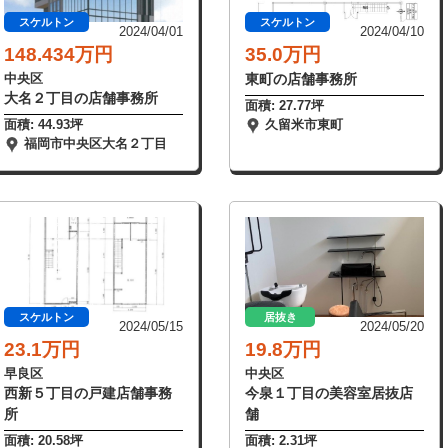
スケルトン
スケルトン
2024/04/01
2024/04/10
148.434万円
35.0万円
中央区
東町の店舗事務所
大名２丁目の店舗事務所
面積: 27.77坪
面積: 44.93坪
久留米市東町
福岡市中央区大名２丁目
スケルトン
居抜き
2024/05/15
2024/05/20
23.1万円
19.8万円
早良区
中央区
西新５丁目の戸建店舗事務
今泉１丁目の美容室居抜店
所
舗
面積: 20.58坪
面積: 2.31坪