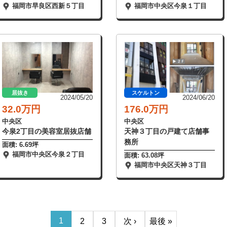
福岡市早良区西新５丁目
福岡市中央区今泉１丁目
居抜き
スケルトン
2024/05/20
2024/06/20
32.0万円
176.0万円
中央区
中央区
今泉2丁目の美容室居抜店舗
天神３丁目の戸建て店舗事
務所
面積: 6.69坪
福岡市中央区今泉２丁目
面積: 63.08坪
福岡市中央区天神３丁目
1
2
3
次 ›
最後 »