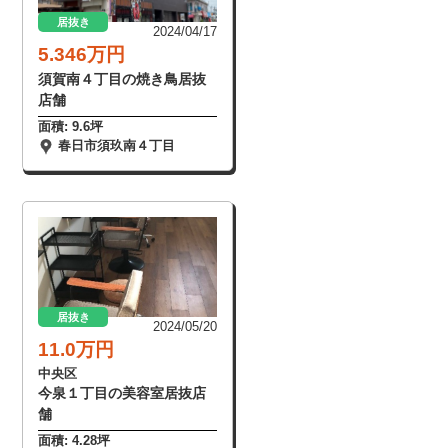
居抜き
2024/04/17
5.346万円
須賀南４丁目の焼き鳥居抜
店舗
面積: 9.6坪
春日市須玖南４丁目
居抜き
2024/05/20
11.0万円
中央区
今泉１丁目の美容室居抜店
舗
面積: 4.28坪