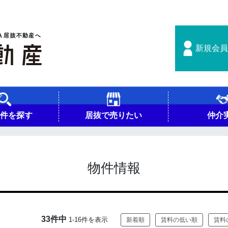
新規会員
物件を探す
居抜で売りたい
仲介
物件情報
33件中
1-16件を表示
新着順
賃料の低い順
賃料