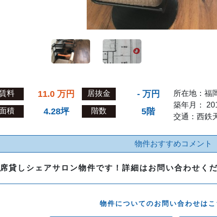
賃料
11.0
万円
居抜金
-
万円
所在地：福
築年月： 20
面積
4.28坪
階数
5階
交通：西鉄
物件おすすめコメント
席貸しシェアサロン物件です！詳細はお問い合わせく
物件についてのお問い合わせはこ