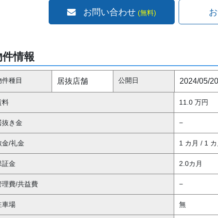
お問い合わせ
お
(無料)
物件情報
物件種目
公開日
居抜店舗
2024/05/2
賃料
11.0 万円
居抜き金
−
敷金/礼金
1 カ月 / 1 
保証金
2.0カ月
管理費/共益費
−
駐車場
無