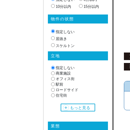
10分以内
15分以内
物件の状態
指定しない
居抜き
スケルトン
立地
指定しない
商業施設
オフィス街
駅前
ロードサイド
住宅街
繁華街
商店街
もっと見る
郊外
業態