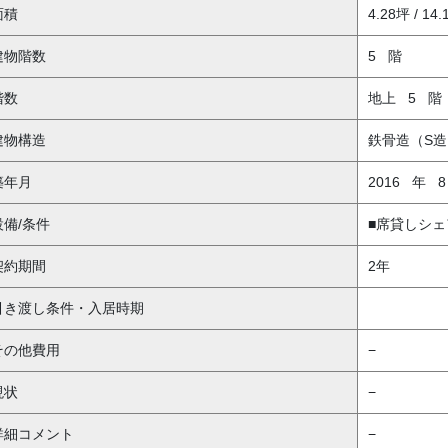
面積
4.28坪 / 14
建物階数
5
階
階数
地上
5
階
建物構造
鉄骨造（S造
築年月
2016
年
設備/条件
■席貸しシェ
契約期間
2年
引き渡し条件・入居時期
その他費用
−
現状
−
詳細コメント
−