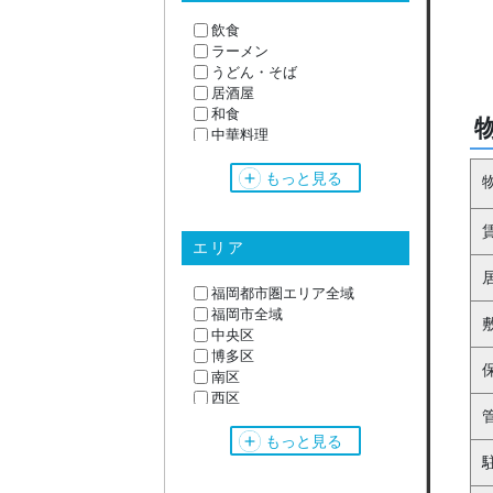
飲食
ラーメン
うどん・そば
居酒屋
和食
中華料理
韓国料理
サロン系
もっと見る
美容室
理容室
エステ
エリア
クリニック
物販・サービス
福岡都市圏エリア全域
オフィス・事務所
福岡市全域
スケルトン
中央区
焼肉
博多区
焼鳥
南区
カレー
西区
イタリアン
東区
フレンチ
城南区
もっと見る
鉄板焼き
早良区
カフェ
ダイニングバー