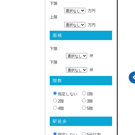
下限
万円
上限
万円
面積
下限
坪
下限
坪
階数
指定しない
1階
2階
3階
4階
5階
駅徒歩
指定しない
5分以内