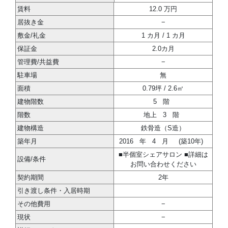
賃料
12.0 万円
居抜き金
−
敷金/礼金
1 カ月 / 1 カ月
保証金
2.0カ月
管理費/共益費
−
駐車場
無
面積
0.79坪 / 2.6㎡
建物階数
5
階
階数
地上
3
階
建物構造
鉄骨造（S造）
築年月
2016
年
4
月
(築10年)
■半個室シェアサロン ■詳細は
設備/条件
お問い合わせください
契約期間
2年
引き渡し条件・入居時期
その他費用
−
現状
−