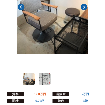
賃料
12.0
万円
居抜金
-
万円
面積
0.79坪
階数
3階