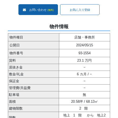
お問い合わせ
お気に入り登録
(無料)
物件情報
物件種目
店舗・事務所
公開日
2024/05/15
物件番号
93-1554
賃料
23.1 万円
居抜き金
−
敷金/礼金
6 カ月 / −
保証金
−
管理費/共益費
−
駐車場
無
面積
20.58坪 / 68.13㎡
建物階数
2
階
地上
1
階
から
地上2
階数