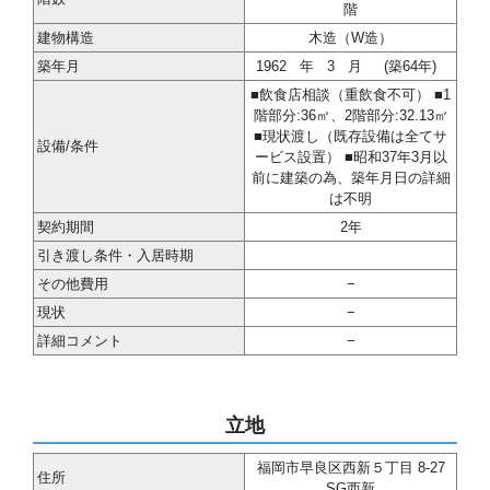
階
建物構造
木造（W造）
築年月
1962
年
3
月
(築64年)
■飲食店相談（重飲食不可） ■1
階部分:36㎡、2階部分:32.13㎡
■現状渡し（既存設備は全てサ
設備/条件
ービス設置） ■昭和37年3月以
前に建築の為、築年月日の詳細
は不明
契約期間
2年
引き渡し条件・入居時期
その他費用
−
現状
−
詳細コメント
−
立地
福岡市早良区西新５丁目 8-27
住所
SG西新