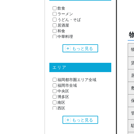
飲食
ラーメン
うどん・そば
居酒屋
和食
中華料理
韓国料理
サロン系
もっと見る
美容室
理容室
エステ
エリア
クリニック
物販・サービス
福岡都市圏エリア全域
オフィス・事務所
福岡市全域
スケルトン
中央区
焼肉
博多区
焼鳥
南区
カレー
西区
イタリアン
東区
フレンチ
城南区
もっと見る
鉄板焼き
早良区
カフェ
ダイニングバー