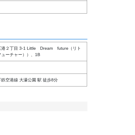
丁目 3-1 Little Dream future（リト
フューチャー））、1B
鉄空港線 大濠公園 駅 徒歩8分