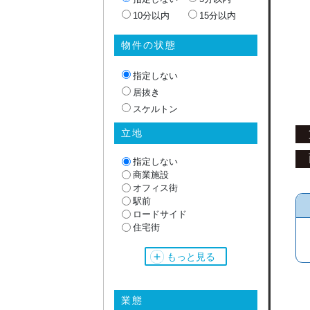
10分以内
15分以内
物件の状態
指定しない
居抜き
スケルトン
立地
指定しない
商業施設
オフィス街
駅前
ロードサイド
住宅街
繁華街
商店街
もっと見る
郊外
業態