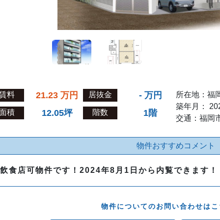
賃料
21.23
万円
居抜金
-
万円
所在地：福
築年月： 20
面積
12.05坪
階数
1階
交通：福岡
物件おすすめコメント
飲食店可物件です！2024年8月1日から内覧できます！
物件についてのお問い合わせはこ