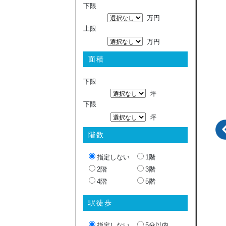
下限
万円
上限
万円
面積
下限
坪
下限
坪
階数
指定しない
1階
2階
3階
4階
5階
駅徒歩
指定しない
5分以内