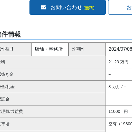
お問い合わせ
お
(無料)
物件情報
物件種目
公開日
店舗・事務所
2024/07/0
賃料
21.23 万円
居抜き金
−
敷金/礼金
3 カ月 / −
保証金
−
管理費/共益費
11000
円
駐車場
空有（1980