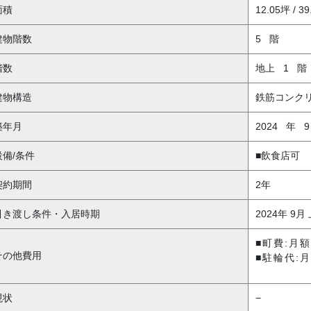
面積
12.05坪 / 3
建物階数
5
階
階数
地上
1
階
建物構造
鉄筋コンク
築年月
2024
年
設備/条件
■飲食店可
契約期間
2年
引き渡し条件・入居時期
2024年 9月
■町費:月額
その他費用
■駐輪代:月
現状
−