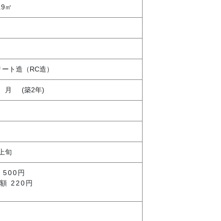
9.9㎡
リート造（RC造）
9
月
(築2年)
 上旬
 500円
額 220円