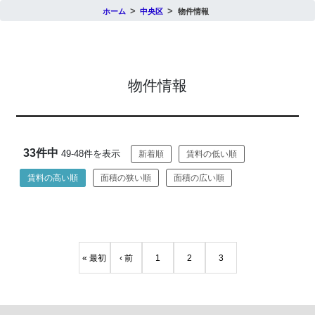
ホーム
中央区
物件情報
物件情報
33件中
49-48件を表示
新着順
賃料の低い順
賃料の高い順
面積の狭い順
面積の広い順
« 最初
‹ 前
1
2
3