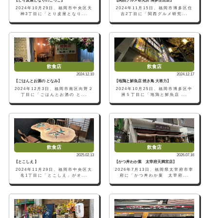
【とり皮屋となりのこっこ】
【関西グルメ研究所 博多住吉店】
2024年10月29日、福岡市中央区天
2024年11月15日、福岡市博多区住
神3丁目に「とり皮屋となり...
吉2丁目に「関西グルメ研究...
飲食店
飲食店
2024.12.10
2024.12.17
【ごはんとお酒の となみ】
【地鶏と鮮魚店 焼き鳥 大将力】
2024年12月3日、福岡市南区向野２
2024年10月25日、福岡市博多区中
丁目に「ごはんとお酒の と...
洲５丁目に「地鶏と鮮魚店 ...
飲食店
飲食店
2025.02.13
2026.07.16
【とこしえ 】
【かつ丼わか葉 太宰府天満宮店】
2024年11月29日、福岡市中央区大
2026年7月13日、福岡県太宰府市宰
名1丁目に「とこしえ」がオ...
府に「かつ丼わか葉 太宰府...