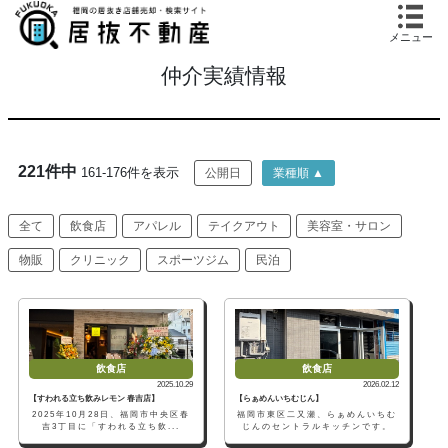
メニュー
仲介実績情報
221件中
161-176件を表示
公開日
業種順 ▲
全て
飲食店
アパレル
テイクアウト
美容室・サロン
物販
クリニック
スポーツジム
民泊
飲食店
飲食店
2025.10.29
2026.02.12
【すわれる立ち飲みレモン 春吉店】
【らぁめんいちむじん】
2025年10月28日、福岡市中央区春
福岡市東区二又瀬、らぁめんいちむ
吉3丁目に「すわれる立ち飲...
じんのセントラルキッチンです。