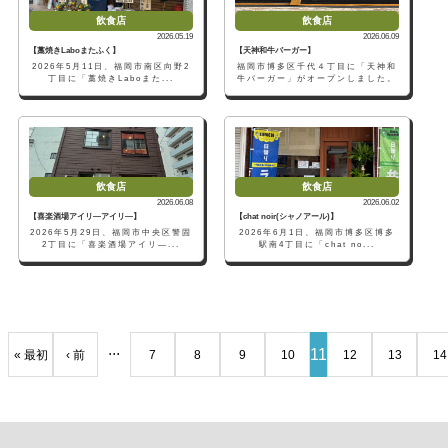
飲食店
飲食店
2026.05.19
2026.06.09
【藁焼きLaboまたふく】
【天神和牛バーガー】
2026年5月11日、福岡市南区向野2
福岡市博多区千代４丁目に「天神和
丁目に「藁焼きLaboまた...
牛バーガー」がオープンしました。
飲食店
飲食店
2026.06.08
2026.06.02
【喜楽酒場アイリ―アイリ―】
【chat noir(シャノアール)】
2026年5月29日、福岡市中央区警固
2026年6月1日、福岡市博多区博多
2丁目に「喜楽酒場アイリ―...
駅南4丁目に「chat no...
...
11
« 最初
‹ 前
7
8
9
10
12
13
14