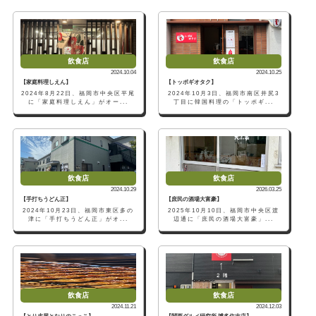
飲食店
飲食店
2024.10.04
2024.10.25
【家庭料理しえん】
【トッポギオタク】
2024年8月22日、福岡市中央区平尾
2024年10月3日、福岡市南区井尻3
に「家庭料理しえん」がオー...
丁目に韓国料理の「トッポギ...
飲食店
飲食店
2024.10.29
2026.03.25
【手打ちうどん正】
【庶民の酒場大富豪】
2024年10月23日、福岡市東区多の
2025年10月10日、福岡市中央区渡
津に「手打ちうどん正」がオ...
辺通に「庶民の酒場大富豪」...
飲食店
飲食店
2024.11.21
2024.12.03