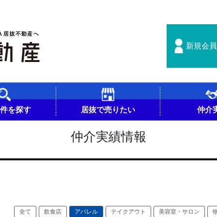
新規会員
物件を探す
居抜で売りたい
仲介
仲介実績情報
全て
飲食店
アパレル
テイクアウト
美容室・サロン