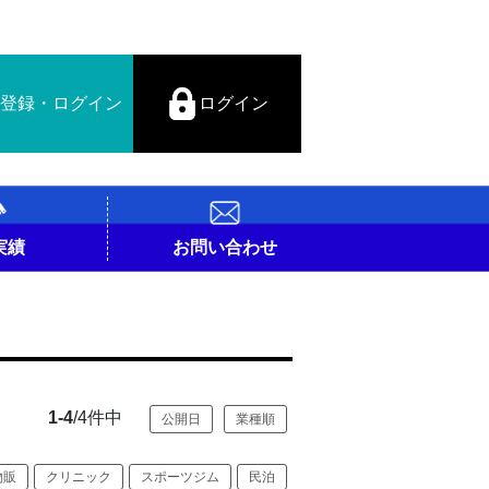
登録・ログイン
ログイン
実績
お問い合わせ
1-4
/4件中
公開日
業種順
物販
クリニック
スポーツジム
民泊