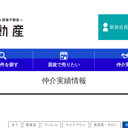
新規会員
物件を探す
居抜で売りたい
仲介
仲介実績情報
全て
飲食店
アパレル
テイクアウト
美容室・サロン