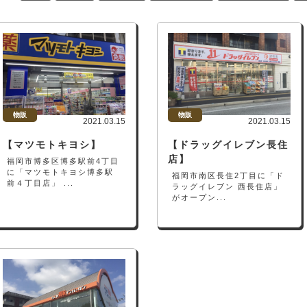
物販
物販
2021.03.15
2021.03.15
【マツモトキヨシ】
【ドラッグイレブン長住
店】
福岡市博多区博多駅前4丁目
に「マツモトキヨシ博多駅
福岡市南区長住2丁目に「ド
前４丁目店」 ...
ラッグイレブン 西長住店」
がオープン...