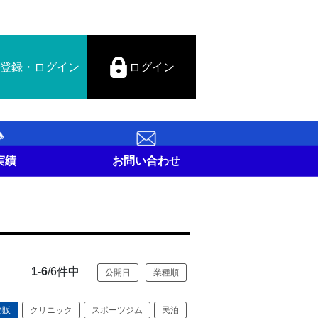
登録・ログイン
ログイン
実績
お問い合わせ
1-6
/6件中
公開日
業種順
物販
クリニック
スポーツジム
民泊