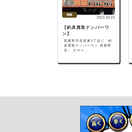
物販
2021.03.15
【釣具買取ナンバーワ
ン】
筑紫野市塔原東3丁目に「釣
具買取ナンバーワン 筑紫野
店」 がオー...