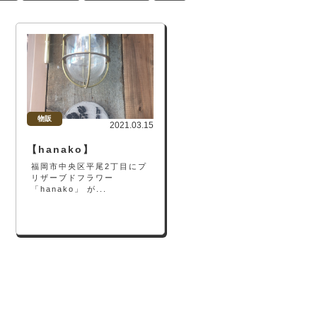
物販
2021.03.15
【hanako】
福岡市中央区平尾2丁目にプ
リザーブドフラワー
「hanako」 が...