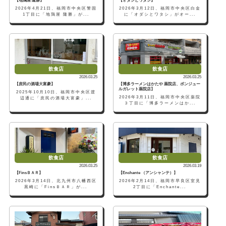
【地鶏屋 隆勝】
【オダシとワタシ】
2026年4月21日、福岡市中央区警固
2026年3月12日、福岡市中央区白金
1丁目に「地鶏屋 隆勝」が...
に「オダシとワタシ」がオー...
飲食店
飲食店
2026.03.25
2026.03.25
【庶民の酒場大富豪】
【博多ラーメンはかたや 薬院店、ボンジュー
ルガレット薬院店】
2025年10月10日、福岡市中央区渡
2026年3月11日、福岡市中央区薬院
辺通に「庶民の酒場大富豪」...
３丁目に「博多ラーメンはか...
飲食店
飲食店
2026.03.25
2026.03.19
【FinsＢＡＲ】
【Enchante （アンシャンテ）】
2026年3月14日、北九州市八幡西区
2026年2月14日、福岡市早良区室見
黒崎に「FinsＢＡＲ」が...
2丁目に「Enchante...