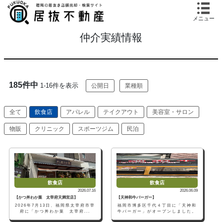
メニュー
仲介実績情報
185件中
1-16件を表示
公開日
業種順
全て
飲食店
アパレル
テイクアウト
美容室・サロン
物販
クリニック
スポーツジム
民泊
飲食店
飲食店
2026.07.16
2026.06.09
【かつ丼わか葉 太宰府天満宮店】
【天神和牛バーガー】
2026年7月13日、福岡県太宰府市宰
福岡市博多区千代４丁目に「天神和
府に「かつ丼わか葉 太宰府...
牛バーガー」がオープンしました。