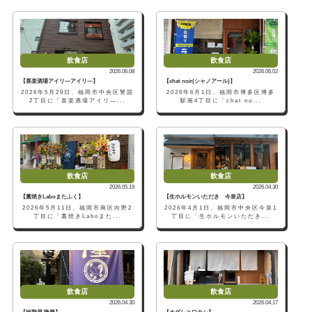
飲食店
飲食店
2026.06.08
2026.06.02
【喜楽酒場アイリ―アイリ―】
【chat noir(シャノアール)】
2026年5月29日、福岡市中央区警固
2026年6月1日、福岡市博多区博多
2丁目に「喜楽酒場アイリ―...
駅南4丁目に「chat no...
飲食店
飲食店
2026.05.19
2026.04.30
【藁焼きLaboまたふく】
【生ホルモンいただき 今泉店】
2026年5月11日、福岡市南区向野2
2026年4月1日、福岡市中央区今泉1
丁目に「藁焼きLaboまた...
丁目に「生ホルモンいただき...
飲食店
飲食店
2026.04.30
2026.04.17