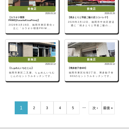
飲食店
飲食店
2026.03.18
2026.02.26
【カラオケ喫茶
【焼きとりと羽釜ご飯の店ココハレテ】
PRIME(KaraokeKissaPrime)】
2026年2月12日、福岡市中央区渡辺
2026年3月19日、福岡市東区香住ヶ
通に「焼きとりと羽釜ご飯の...
丘に「カラオケ喫茶PRIM...
飲食店
飲食店
2026.02.12
2026.02.12
【らぁめんいちむじん】
【博多餃子舎603】
福岡市東区二又瀬、らぁめんいちむ
福岡市東区社領2丁目、博多餃子舎
じんのセントラルキッチンです。
603のセントラルキッチンです。
...
1
2
3
4
5
次 ›
最後 »