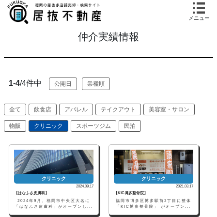
メニュー
仲介実績情報
1-4
/4件中
公開日
業種順
全て
飲食店
アパレル
テイクアウト
美容室・サロン
物販
クリニック
スポーツジム
民泊
クリニック
クリニック
2024.09.17
2021.03.17
【はなふさ皮膚科】
【KIC博多整骨院】
2024年9月、福岡市中央区大名に
福岡市博多区博多駅前3丁目に整体
「はなふさ皮膚科」がオープンし...
「KIC博多整骨院」 がオープン...