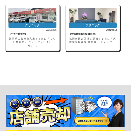
クリニック
クリニック
2021.03.15
2021.03.12
【てづか整骨院】
【大徳整骨鍼灸院 萬松庵】
福岡県古賀市花見東６丁目に「てづ
福岡市博多区博多駅前１丁目に「大
か整骨院」 がオープンしまし
徳整骨鍼灸院 萬松庵」 がオープ...
た。...