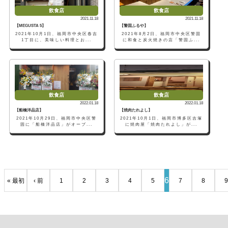
飲食店
飲食店
2021.11.18
2021.11.18
【MEGUSTA 5】
【警固ふるや】
2021年10月1日、福岡市中央区春吉
2021年8月2日、福岡市中央区警固
1丁目に、美味しい料理とお...
に和食と炭火焼きの店「警固ふ...
飲食店
飲食店
2022.01.18
2022.01.18
【船橋洋品店】
【焼肉たれよし】
2021年10月29日、福岡市中央区警
2021年10月1日、福岡市博多区吉塚
固に「船橋洋品店」がオープ...
に焼肉屋「焼肉たれよし」が...
6
« 最初
‹ 前
1
2
3
4
5
7
8
9