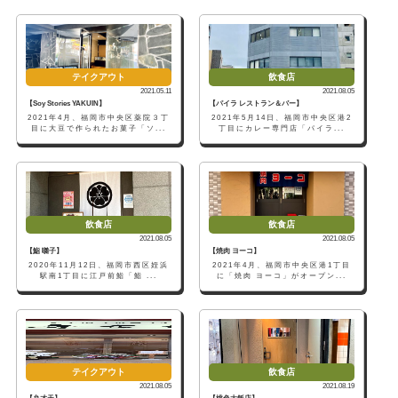
テイクアウト
飲食店
2021.05.11
2021.08.05
【Soy Stories YAKUIN】
【パイラ レストラン＆バー】
2021年4月、福岡市中央区薬院３丁
2021年5月14日、福岡市中央区港2
目に大豆で作られたお菓子「ソ...
丁目にカレー専門店「パイラ...
飲食店
飲食店
2021.08.05
2021.08.05
【鮨 囃子】
【焼肉 ヨーコ】
2020年11月12日、福岡市西区姪浜
2021年4月、福岡市中央区港1丁目
駅南1丁目に江戸前鮨「鮨 ...
に「焼肉 ヨーコ」がオープン...
テイクアウト
飲食店
2021.08.05
2021.08.19