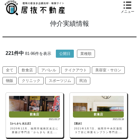
メニュー
仲介実績情報
221件中
81-96件を表示
公開日
業種順
全て
飲食店
アパレル
テイクアウト
美容室・サロン
物販
クリニック
スポーツジム
民泊
飲食店
飲食店
2021.03.17
2021.03.18
【からきち 友丘店】
【栗歩】
2020年12月、福岡市城南区友丘に
2021年3月7日、福岡市中央区薬院
唐揚げ専門店「からきち 友丘...
３丁目に和栗モンブラン専門店...