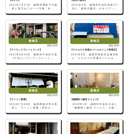
【弁才天】
【桃色大飯店】
2021年7月17日、福岡市博多下川端
2021年4月、福岡市中央区赤坂1丁
町に覚王山フルーツ大福「弁...
目に「桃色大飯店」がオープン...
飲食店
飲食店
2021.10.07
2021.10.07
【アイランドプレートランチ】
【マナカマナ本場ネパール＆インド料理店】
2021年8月24日、福岡市中央区今泉
2021年8月、福岡市博多区吉塚本町
2丁目にハワイアンプレート...
に「マナカマナ本場ネパール＆...
飲食店
飲食店
2021.10.07
2021.10.07
【ラーメン普通】
【咖喱時々珈琲 ナミヒラ】
2021年7月30日、福岡県春日市大和
2020年1月、福岡市中央区大名に
町に「ラーメン普通（貝出汁...
「咖喱時々珈琲 ナミヒラ」が移...