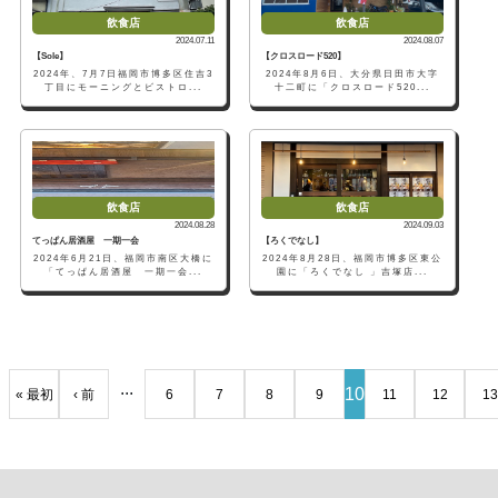
飲食店
飲食店
2024.07.11
2024.08.07
【Sole】
【クロスロード520】
2024年、7月7日福岡市博多区住吉3
2024年8月6日、大分県日田市大字
丁目にモーニングとビストロ...
十二町に「クロスロード520...
飲食店
飲食店
2024.08.28
2024.09.03
てっぱん居酒屋 一期一会
【ろくでなし】
2024年6月21日、福岡市南区大橋に
2024年8月28日、福岡市博多区東公
「てっぱん居酒屋 一期一会...
園に「ろくでなし 」吉塚店...
...
10
« 最初
‹ 前
6
7
8
9
11
12
13