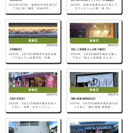
【WANFEI】
【IB TAPHOUSE クラフトビール 糸島店】
2024年4月5日、福岡市中央区清川2
2023年、糸島市前原中央2丁目にク
丁目に坦々麺店「WANFE...
ラフトビール工場「IB TA...
飲食店
飲食店
2024.04.25
2024.07.01
【羊爆味坊】
【焼とり居酒屋 げんき家 大橋店】
2024年、4月18日福岡市中央区赤坂
2024年、6月4日福岡市南区大橋１
１丁目にラム肉専門店「羊爆...
丁目に「焼とり居酒屋 げんき...
飲食店
飲食店
2024.07.01
2024.07.11
【魚丼 井尻店】
【鰻の成瀬 福岡姪浜店】
2023年、6月17日福岡市南区井尻４
2024年、6月22日福岡市西区姪の浜
丁目に「魚丼」がオープンし...
１丁目に「鰻の成瀬 福岡姪...