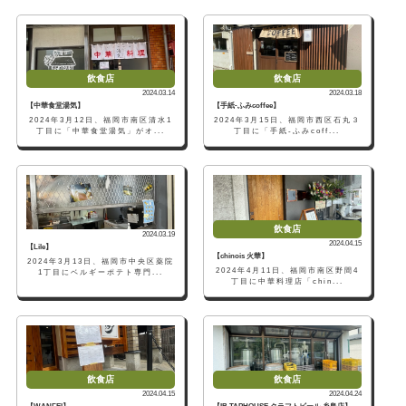
飲食店
飲食店
2024.03.14
2024.03.18
【中華食堂湯気】
【手紙-ふみcoffee】
2024年3月12日、福岡市南区清水1
2024年3月15日、福岡市西区石丸３
丁目に「中華食堂湯気」がオ...
丁目に「手紙-ふみcoff...
飲食店
2024.03.19
2024.04.15
【Lile】
【chinois 火華】
2024年3月13日、福岡市中央区薬院
2024年4月11日、福岡市南区野間4
1丁目にベルギーポテト専門...
丁目に中華料理店「chin...
飲食店
飲食店
2024.04.15
2024.04.24