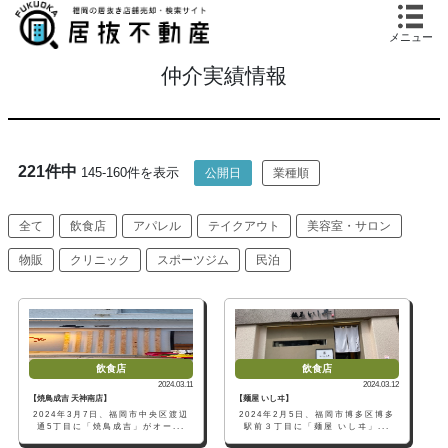
メニュー
仲介実績情報
221件中
145-160件を表示
公開日
業種順
全て
飲食店
アパレル
テイクアウト
美容室・サロン
物販
クリニック
スポーツジム
民泊
飲食店
飲食店
2024.03.11
2024.03.12
【焼鳥成吉 天神南店】
【麺屋 いしヰ】
2024年3月7日、福岡市中央区渡辺
2024年2月5日、福岡市博多区博多
通5丁目に「焼鳥成吉」がオー...
駅前３丁目に「麺屋 いしヰ」...