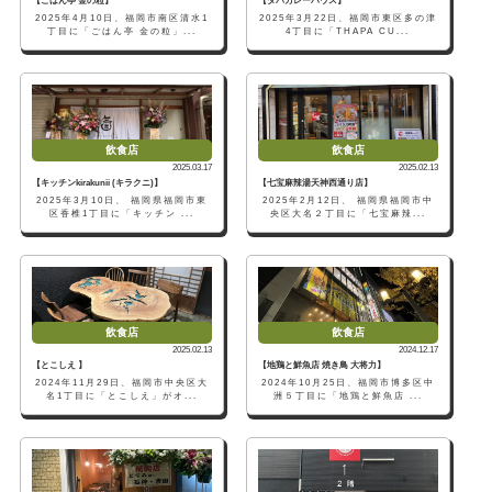
【ごはん亭 金の粒】
【タパカレーハウス】
2025年4月10日、福岡市南区清水1
2025年3月22日、福岡市東区多の津
丁目に「ごはん亭 金の粒」...
4丁目に「THAPA CU...
飲食店
飲食店
2025.03.17
2025.02.13
【キッチンkirakunii (キラクニ)】
【七宝麻辣湯天神西通り店】
2025年3月10日、 福岡県福岡市東
2025年2月12日、 福岡県福岡市中
区香椎1丁目に「キッチン ...
央区大名２丁目に「七宝麻辣...
飲食店
飲食店
2025.02.13
2024.12.17
【とこしえ 】
【地鶏と鮮魚店 焼き鳥 大将力】
2024年11月29日、福岡市中央区大
2024年10月25日、福岡市博多区中
名1丁目に「とこしえ」がオ...
洲５丁目に「地鶏と鮮魚店 ...