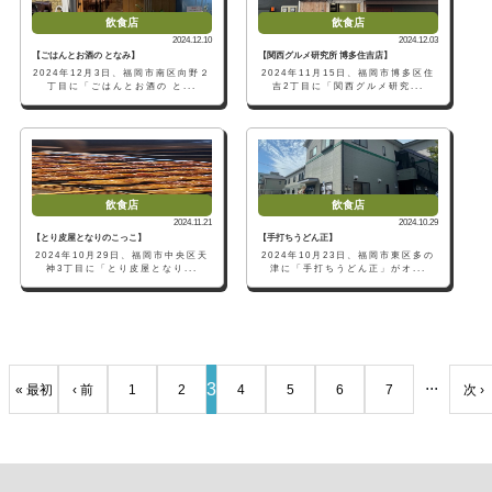
飲食店
飲食店
2024.12.10
2024.12.03
【ごはんとお酒の となみ】
【関西グルメ研究所 博多住吉店】
2024年12月3日、福岡市南区向野２
2024年11月15日、福岡市博多区住
丁目に「ごはんとお酒の と...
吉2丁目に「関西グルメ研究...
飲食店
飲食店
2024.11.21
2024.10.29
【とり皮屋となりのこっこ】
【手打ちうどん正】
2024年10月29日、福岡市中央区天
2024年10月23日、福岡市東区多の
神3丁目に「とり皮屋となり...
津に「手打ちうどん正」がオ...
...
3
« 最初
‹ 前
1
2
4
5
6
7
次 ›