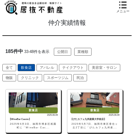
メニュー
仲介実績情報
185件中
33-48件を表示
公開日
業種順
全て
飲食店
アパレル
テイクアウト
美容室・サロン
物販
クリニック
スポーツジム
民泊
飲食店
飲食店
2025.06.09
2025.06.09
【WineBar Caccio】
【ぴたカフェ九州産業大学前店】
2025年6月3日、福岡市博多区祇園
2025年5月7日、福岡市東区香住ヶ
町に「WineBar Cac...
丘2丁目に「ぴたカフェ九州産...