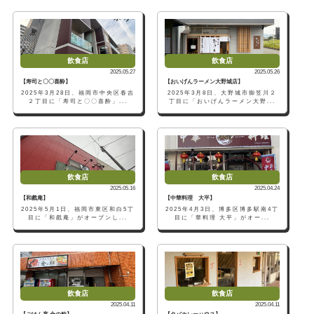
飲食店
飲食店
2025.05.27
2025.05.26
【寿司と〇〇喜酔】
【おいげんラーメン大野城店】
2025年3月28日、福岡市中央区春吉
2025年3月8日、大野城市御笠川２
２丁目に「寿司と〇〇喜酔」...
丁目に「おいげんラーメン大野...
飲食店
飲食店
2025.05.16
2025.04.24
【和戲庵】
【中華料理 大平】
2025年5月1日、福岡市東区和白5丁
2025年4月3日、博多区博多駅南4丁
目に「和戲庵」がオープンし...
目に「華料理 大平」がオー...
飲食店
飲食店
2025.04.11
2025.04.11