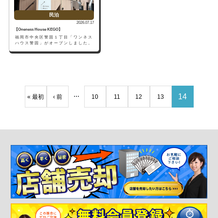
民泊
2026.07.17
【Oneness House KEGO】
福岡市中央区警固１丁目「ワンネス
ハウス警固」がオープンしました。
...
14
« 最初
‹ 前
10
11
12
13