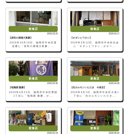
飲食店
飲食店
2026.03.25
2026.04.17
【庶民の酒場大富豪】
【オダシとワタシ】
2025年10月10日、福岡市中央区渡
2026年3月12日、福岡市中央区白金
辺通に「庶民の酒場大富豪」...
に「オダシとワタシ」がオー...
飲食店
飲食店
2026.04.30
2026.04.30
【地鶏屋 隆勝】
【生ホルモンいただき 今泉店】
2026年4月21日、福岡市中央区警固
2026年4月1日、福岡市中央区今泉1
1丁目に「地鶏屋 隆勝」が...
丁目に「生ホルモンいただき...
飲食店
飲食店
2026.05.19
2026.06.02