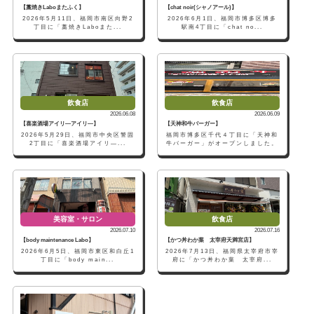
【藁焼きLaboまたふく】
【chat noir(シャノアール)】
2026年5月11日、福岡市南区向野2
2026年6月1日、福岡市博多区博多
丁目に「藁焼きLaboまた...
駅南4丁目に「chat no...
飲食店
飲食店
2026.06.08
2026.06.09
【喜楽酒場アイリ―アイリ―】
【天神和牛バーガー】
2026年5月29日、福岡市中央区警固
福岡市博多区千代４丁目に「天神和
2丁目に「喜楽酒場アイリ―...
牛バーガー」がオープンしました。
美容室・サロン
飲食店
2026.07.10
2026.07.16
【body maintenance Labo】
【かつ丼わか葉 太宰府天満宮店】
2026年6月5日、福岡市東区和白丘1
2026年7月13日、福岡県太宰府市宰
丁目に「body main...
府に「かつ丼わか葉 太宰府...