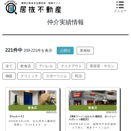
メニュー
仲介実績情報
221件中
209-221件を表示
公開日
業種順
全て
飲食店
アパレル
テイクアウト
美容室・サロン
物販
クリニック
スポーツジム
民泊
飲食店
飲食店
2026.03.25
2026.03.25
【FinsＢＡＲ】
【博多ラーメンはかたや 薬院店、ボンジュー
ルガレット薬院店】
2026年3月14日、北九州市八幡西区
2026年3月11日、福岡市中央区薬院
黒崎に「FinsＢＡＲ」が...
３丁目に「博多ラーメンはか...